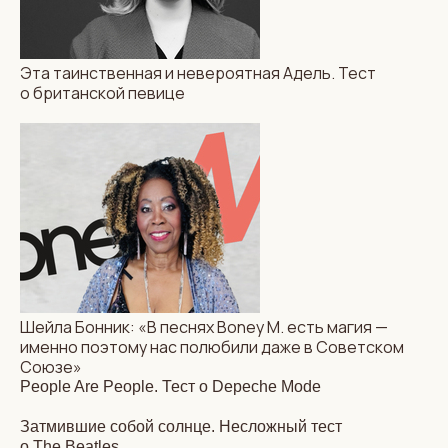
Эта таинственная и невероятная Адель. Тест
о британской певице
Шейла Бонник: «В песнях Boney M. есть магия —
именно поэтому нас полюбили даже в Советском
Союзе»
People Are People. Тест о Depeche Mode
Затмившие собой солнце. Несложный тест
о The Beatles