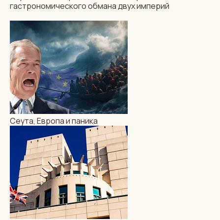
гастрономического обмана двух империй
МИР
АВТОРСКИЕ КОЛОНКИ
Сеута, Европа и паника
Сеута, Европа и паника
КЛИМАТ И ЭКОЛОГИЯ
МИР
НОВОСТИ
В июле Британия побила
рекорд по производству
солнечной энергии