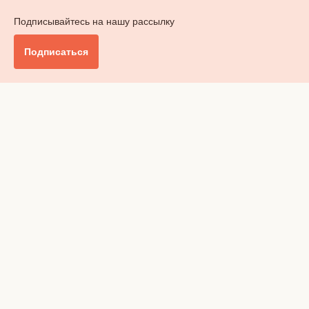
Подписывайтесь на нашу рассылку
Подписаться
Главное
Общество
Бизнес и финансы
Британия от А до Я
Уик-энд
Обзор прессы
Ключи от дома
Радио
Реклама