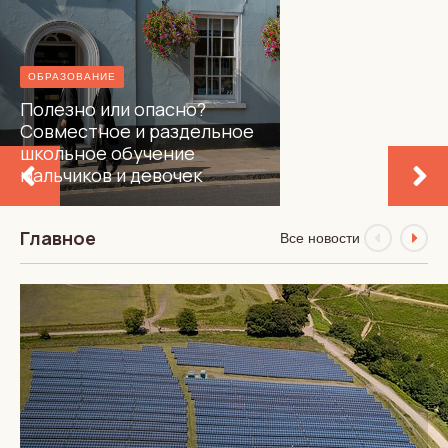
ОБРАЗОВАНИЕ
Полезно или опасно?
Совместное и раздельное
школьное обучение
мальчиков и девочек
Главное
Все новости
ОБЗОРЫ
О чем писали британские
аналитические СМИ на
этой неделе? Обзор
«Акцента UK» за 1–7