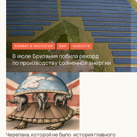
августа
КЛИМАТ И ЭКОЛОГИЯ
МИР
НОВОСТИ
В июле Британия побила рекорд
АВТОРСКИЕ КОЛОНКИ
КУЛЬТУРА
по производству солнечной энергии
Черепаха, которой
не было: история главного
гастрономического
обмана двух империй
Черепаха, которой не было: история главного