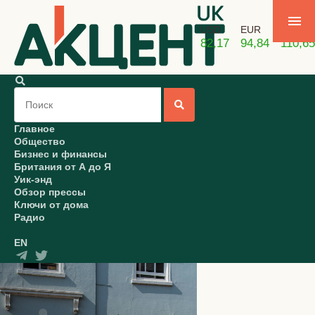
USD
EUR
GBP
82,17
94,84
110,65
Главное
Общество
Бизнес и финансы
Британия от А до Я
Уик-энд
Обзор прессы
Ключи от дома
Радио
EN